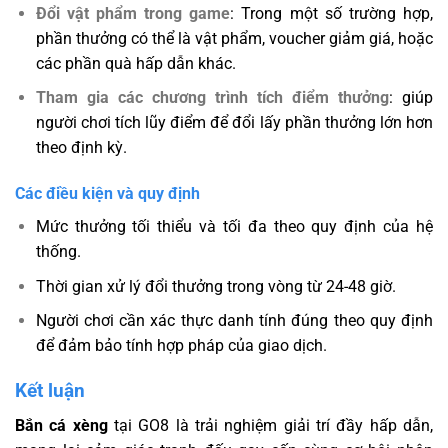
Đổi vật phẩm trong game
: Trong một số trường hợp,
phần thưởng có thể là vật phẩm, voucher giảm giá, hoặc
các phần quà hấp dẫn khác.
Tham gia các chương trình tích điểm thưởng
: giúp
người chơi tích lũy điểm để đổi lấy phần thưởng lớn hơn
theo định kỳ.
Các điều kiện và quy định
Mức thưởng tối thiểu và tối đa theo quy định của hệ
thống.
Thời gian xử lý đổi thưởng trong vòng từ 24-48 giờ.
Người chơi cần xác thực danh tính đúng theo quy định
để đảm bảo tính hợp pháp của giao dịch.
Kết luận
Bắn cá xèng
tại GO8 là trải nghiệm giải trí đầy hấp dẫn,