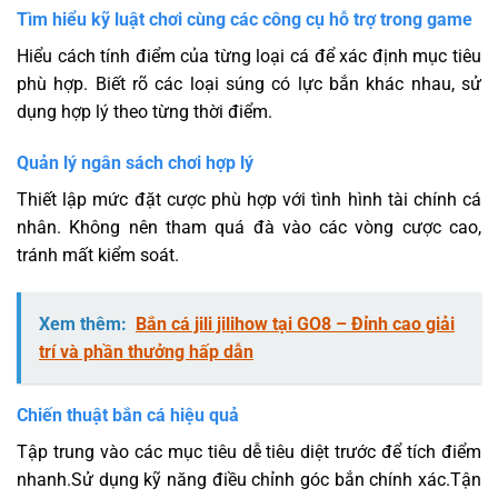
Tìm hiểu kỹ luật chơi cùng các công cụ hỗ trợ trong game
Hiểu cách tính điểm của từng loại cá để xác định mục tiêu
phù hợp. Biết rõ các loại súng có lực bắn khác nhau, sử
dụng hợp lý theo từng thời điểm.
Quản lý ngân sách chơi hợp lý
Thiết lập mức đặt cược phù hợp với tình hình tài chính cá
nhân. Không nên tham quá đà vào các vòng cược cao,
tránh mất kiểm soát.
Xem thêm:
Bắn cá jili jilihow tại GO8 – Đỉnh cao giải
trí và phần thưởng hấp dẫn
Chiến thuật bắn cá hiệu quả
Tập trung vào các mục tiêu dễ tiêu diệt trước để tích điểm
nhanh.Sử dụng kỹ năng điều chỉnh góc bắn chính xác.Tận