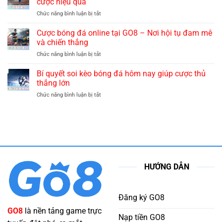
cược hiệu quả
và
cái
quả
lâu
ở
Chức năng bình luận bị tắt
thể
tại
năm
Giải
thao
website
mã
Cược bóng đá online tại GO8 – Nơi hội tụ đam mê
uy
GO8
tỷ
tín
và chiến thắng
lệ
được
ở
Chức năng bình luận bị tắt
kèo
tin
Cược
nhà
chọn
bóng
Bí quyết soi kèo bóng đá hôm nay giúp cược thủ
cái:
hàng
đá
Cách
thắng lớn
đầu
online
đọc,
hiện
ở
Chức năng bình luận bị tắt
tại
phân
nay
Bí
GO8
tích
quyết
–
và
soi
Nơi
cược
kèo
hội
hiệu
bóng
tụ
quả
đá
đam
hôm
mê
nay
và
HƯỚNG DẪN
giúp
chiến
cược
thắng
thủ
thắng
Đăng ký GO8
lớn
GO8
là nền tảng game trực
Nạp tiền GO8