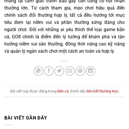
mang lại cảm giác tranh đấu gay cấn cùng cơ hội nhận
thưởng lớn. Từ cách tham gia, mẹo chơi hiệu quả đến
chính sách đổi thưởng hợp lý, tất cả đều hướng tới mục
tiêu đem lại niềm vui và phần thưởng xứng đáng cho
người chơi. Đối với những ai yêu thích thể loại game bắn
cá, GO8 chính là điểm đến lý tưởng để khám phá và tận
hưởng niềm vui săn thưởng, đồng thời nâng cao kỹ năng
và quản lý ngân sách chơi một cách an toàn và hợp lý.
Bài viết này được đăng trong
Bắn cá
. Đánh dấu
liên kết thường trực
.
BÀI VIẾT GẦN ĐÂY