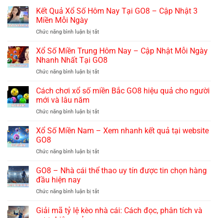
Kết Quả Xổ Số Hôm Nay Tại GO8 – Cập Nhật 3
Miền Mỗi Ngày
ở
Chức năng bình luận bị tắt
Kết
Quả
Xổ Số Miền Trung Hôm Nay – Cập Nhật Mỗi Ngày
Xổ
Nhanh Nhất Tại GO8
Số
ở
Chức năng bình luận bị tắt
Hôm
Xổ
Nay
Số
Cách chơi xổ số miền Bắc GO8 hiệu quả cho người
Tại
Miền
GO8
mới và lâu năm
Trung
–
ở
Chức năng bình luận bị tắt
Hôm
Cập
Cách
Nay
Nhật
chơi
Xổ Số Miền Nam – Xem nhanh kết quả tại website
–
3
xổ
Cập
GO8
Miền
số
Nhật
Mỗi
ở
Chức năng bình luận bị tắt
miền
Mỗi
Ngày
Xổ
Bắc
Ngày
Số
GO8 – Nhà cái thể thao uy tín được tin chọn hàng
GO8
Nhanh
Miền
hiệu
đầu hiện nay
Nhất
Nam
quả
Tại
ở
Chức năng bình luận bị tắt
–
cho
GO8
GO8
Xem
người
–
Giải mã tỷ lệ kèo nhà cái: Cách đọc, phân tích và
nhanh
mới
Nhà
kết