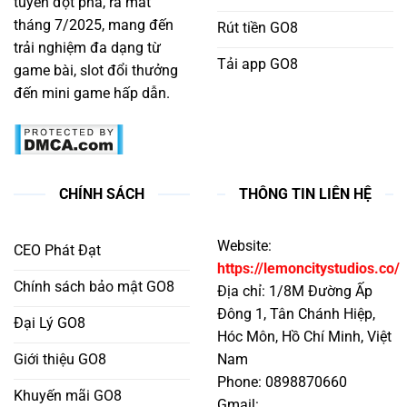
tuyến đột phá, ra mắt
tháng 7/2025, mang đến
Rút tiền GO8
trải nghiệm đa dạng từ
Tải app GO8
game bài, slot đổi thưởng
đến mini game hấp dẫn.
CHÍNH SÁCH
THÔNG TIN LIÊN HỆ
Website:
CEO Phát Đạt
https://lemoncitystudios.co/
Chính sách bảo mật GO8
Địa chỉ: 1/8M Đường Ấp
Đông 1, Tân Chánh Hiệp,
Đại Lý GO8
Hóc Môn, Hồ Chí Minh, Việt
Giới thiệu GO8
Nam
Phone: 0898870660
Khuyến mãi GO8
Gmail: