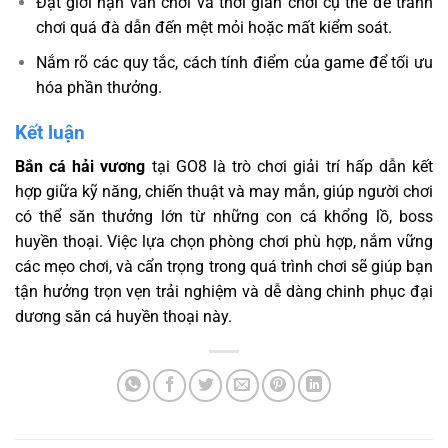
Đặt giới hạn ván chơi và thời gian chơi cụ thể để tránh
chơi quá đà dẫn đến mệt mỏi hoặc mất kiểm soát.
Nắm rõ các quy tắc, cách tính điểm của game để tối ưu
hóa phần thưởng.
Kết luận
Bắn cá hải vương
tại GO8 là trò chơi giải trí hấp dẫn kết
hợp giữa kỹ năng, chiến thuật và may mắn, giúp người chơi
có thể săn thưởng lớn từ những con cá khổng lồ, boss
huyền thoại. Việc lựa chọn phòng chơi phù hợp, nắm vững
các mẹo chơi, và cẩn trọng trong quá trình chơi sẽ giúp bạn
tận hưởng trọn vẹn trải nghiệm và dễ dàng chinh phục đại
dương săn cá huyền thoại này.