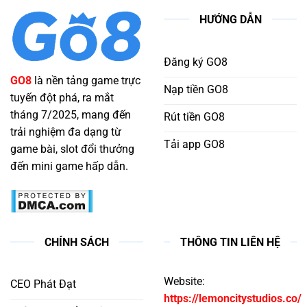
hôm
mê
nay
và
HƯỚNG DẪN
giúp
chiến
cược
thắng
thủ
thắng
Đăng ký GO8
lớn
GO8
là nền tảng game trực
Nạp tiền GO8
tuyến đột phá, ra mắt
tháng 7/2025, mang đến
Rút tiền GO8
trải nghiệm đa dạng từ
Tải app GO8
game bài, slot đổi thưởng
đến mini game hấp dẫn.
CHÍNH SÁCH
THÔNG TIN LIÊN HỆ
Website:
CEO Phát Đạt
https://lemoncitystudios.co/