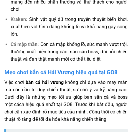
mang đến nhiều phần thưởng và thử thách cho người
chơi.
Kraken:
Sinh vật quỷ dữ trong truyền thuyết biển khơi,
xuất hiện với hình dáng khổng lồ và khả năng gây sóng
lớn.
Cá mập thần:
Con cá mập khổng lồ, sức mạnh vượt trội,
thường xuất hiện trong các màn săn boss, đòi hỏi chiến
thuật và đạn thật mạnh mới có thể tiêu diệt.
Mẹo chơi bắn cá Hải Vương hiệu quả tại GO8
Việc chơi
bắn cá hải vương
không chỉ dựa vào may mắn
mà còn cần tư duy chiến thuật, sự chú ý và kỹ năng cao.
Dưới đây là những mẹo tối ưu giúp bạn săn cá và boss
một cách hiệu quả nhất tại GO8. Trước khi bắt đầu, người
chơi cần xác định rõ mục tiêu của mình, đồng thời có chiến
thuật rõ ràng để tối đa hóa khả năng chiến thắng.