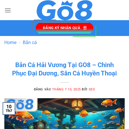
Bỏ
qua
nội
dung
ĐĂNG KÝ NHẬN QUÀ
Home
-
Bắn cá
Bắn Cá Hải Vương Tại GO8 – Chinh
Phục Đại Dương, Săn Cá Huyền Thoại
ĐĂNG VÀO
THÁNG 7 10, 2025
BỞI
SEO
10
Th7