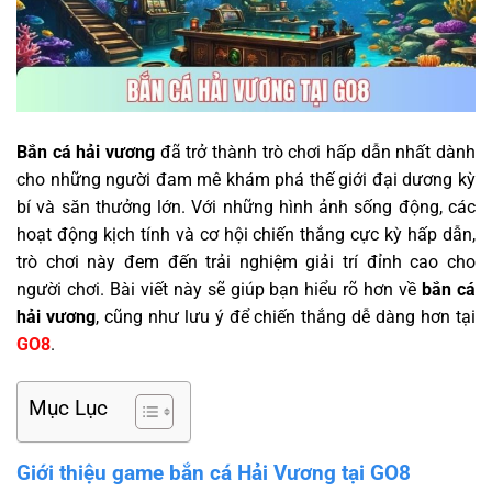
Bắn cá hải vương
đã trở thành trò chơi hấp dẫn nhất dành
cho những người đam mê khám phá thế giới đại dương kỳ
bí và săn thưởng lớn. Với những hình ảnh sống động, các
hoạt động kịch tính và cơ hội chiến thắng cực kỳ hấp dẫn,
trò chơi này đem đến trải nghiệm giải trí đỉnh cao cho
người chơi. Bài viết này sẽ giúp bạn hiểu rõ hơn về
bắn cá
hải vương
, cũng như lưu ý để chiến thắng dễ dàng hơn tại
GO8
.
Mục Lục
Giới thiệu game bắn cá Hải Vương tại GO8