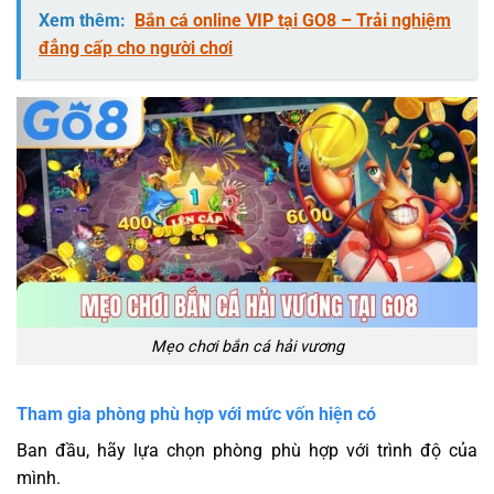
Xem thêm:
Bắn cá online VIP tại GO8 – Trải nghiệm
đẳng cấp cho người chơi
Mẹo chơi bắn cá hải vương
Tham gia phòng phù hợp với mức vốn hiện có
Ban đầu, hãy lựa chọn phòng phù hợp với trình độ của
mình.