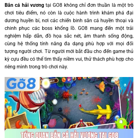
Bắn cá hải vương
tại GO8 không chỉ đơn thuần là một trò
chơi tiêu điểm, nó còn là cuộc hành trình khám phá đại
dương huyền bí, nơi các chiến binh săn cá huyền thoại và
chinh phục các boss khổng lồ. GO8 mang đến một trải
nghiệm hấp dẫn, đồ họa sắc nét, âm thanh sống động,
cùng hệ thống tính năng đa dạng phù hợp với mọi đối
tượng người chơi. Từ người mới bắt đầu cho đến game thủ
kỳ cựu đều có thể tìm thấy niềm vui, thử thách phù hợp cho
riêng mình trong trò chơi này.