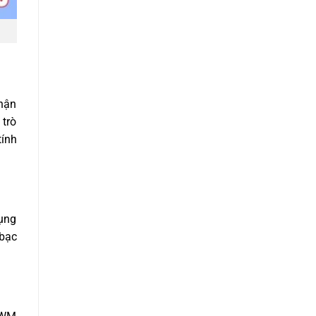
nhận
 trò
tính
dụng
 bạc