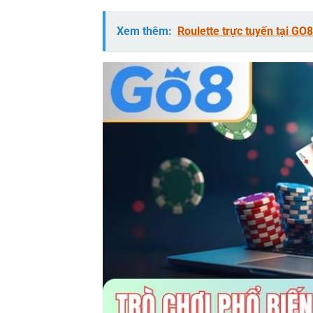
Xem thêm:
Roulette trực tuyến tại GO