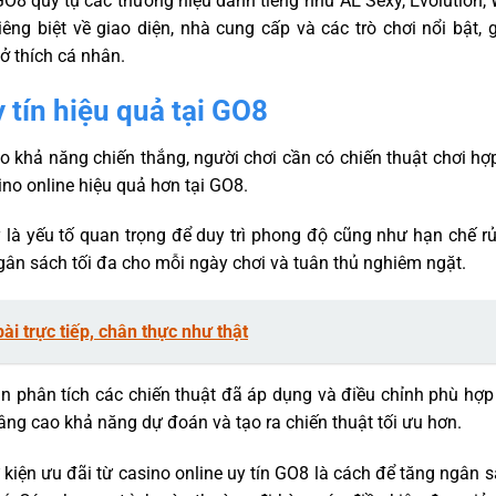
GO8 quy tụ các thương hiệu danh tiếng như AE Sexy, Evolution
g biệt về giao diện, nhà cung cấp và các trò chơi nổi bật, 
ở thích cá nhân.
 tín hiệu quả tại GO8
o khả năng chiến thắng, người chơi cần có chiến thuật chơi hợp
no online hiệu quả hơn tại GO8.
ý là yếu tố quan trọng để duy trì phong độ cũng như hạn chế rủ
ngân sách tối đa cho mỗi ngày chơi và tuân thủ nghiêm ngặt.
bài trực tiếp, chân thực như thật
bạn phân tích các chiến thuật đã áp dụng và điều chỉnh phù hợp
nâng cao khả năng dự đoán và tạo ra chiến thuật tối ưu hơn.
kiện ưu đãi từ casino online uy tín GO8 là cách để tăng ngân 