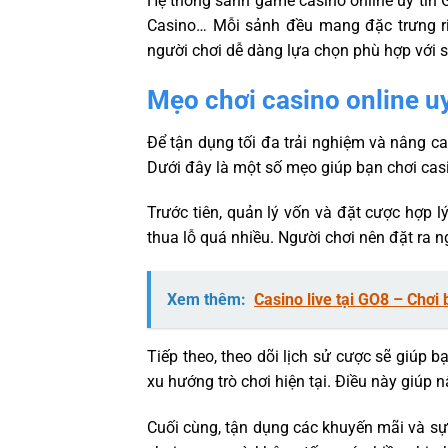
Hệ thống sảnh game casino online uy tín 
Casino… Mỗi sảnh đều mang đặc trưng riên
người chơi dễ dàng lựa chọn phù hợp với s
Mẹo chơi casino online uy
Để tận dụng tối đa trải nghiệm và nâng ca
Dưới đây là một số mẹo giúp bạn chơi casi
Trước tiên, quản lý vốn và đặt cược hợp l
thua lỗ quá nhiều. Người chơi nên đặt ra 
Xem thêm:
Casino live tại GO8 – Chơi 
Tiếp theo, theo dõi lịch sử cược sẽ giúp 
xu hướng trò chơi hiện tại. Điều này giúp 
Cuối cùng, tận dụng các khuyến mãi và sự 