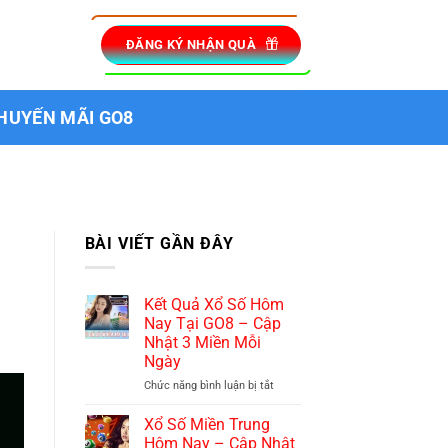
ĐĂNG KÝ NHẬN QUÀ
HUYẾN MÃI GO8
BÀI VIẾT GẦN ĐÂY
Kết Quả Xổ Số Hôm
Nay Tại GO8 – Cập
Nhật 3 Miền Mỗi
Ngày
ở
Chức năng bình luận bị tắt
Kết
Quả
Xổ Số Miền Trung
Xổ
Hôm Nay – Cập Nhật