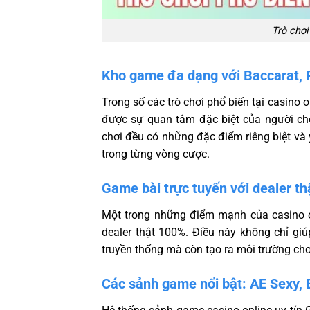
Trò chơi
Kho game đa dạng với Baccarat, 
Trong số các trò chơi phổ biến tại casino on
được sự quan tâm đặc biệt của người chơi
chơi đều có những đặc điểm riêng biệt và 
trong từng vòng cược.
Game bài trực tuyến với dealer t
Một trong những điểm mạnh của casino on
dealer thật 100%. Điều này không chỉ gi
truyền thống mà còn tạo ra môi trường ch
Các sảnh game nổi bật: AE Sexy,