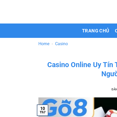
Bỏ
qua
nội
dung
TRANG CHỦ
Home
-
Casino
Casino Online Uy Tín
Ngườ
ĐĂ
10
Th7