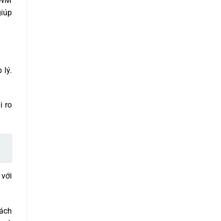
, WM
giúp
 lý.
i ro
 với
sách